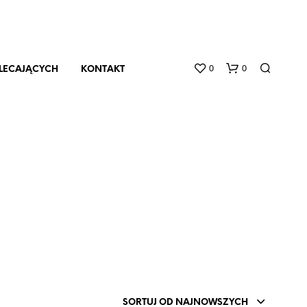
0
0
OLECAJĄCYCH
KONTAKT
B
R
A
K
P
R
SORTUJ OD NAJNOWSZYCH