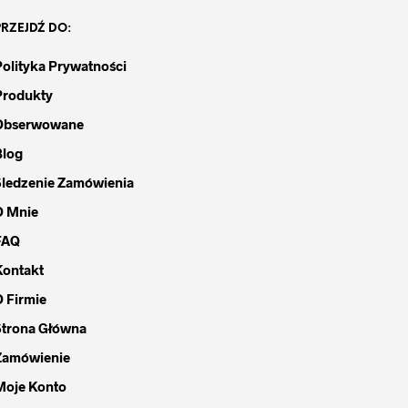
PRZEJDŹ DO:
Polityka Prywatności
Produkty
Obserwowane
Blog
Śledzenie Zamówienia
O Mnie
FAQ
Kontakt
O Firmie
Strona Główna
Zamówienie
Moje Konto