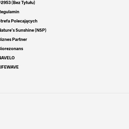
#2953 (bez Tytułu)
Regulamin
Strefa Polecających
Nature’s Sunshine (NSP)
Biznes Partner
Biorezonans
NAVELO
LIFEWAVE