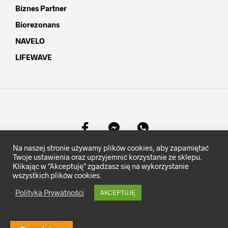
Biznes Partner
Biorezonans
NAVELO
LIFEWAVE
Na naszej stronie używamy plików cookies, aby zapamiętać
©
MocKomfortu.pl
- Wszelkie prawa zastrzeżone.
Twoje ustawienia oraz uprzyjemnić korzystanie ze sklepu.
Klikając w "Akceptuję" zgadzasz się na wykorzystanie
wszystkich plików cookies.
Polityka Prywatności
AKCEPTUJĘ