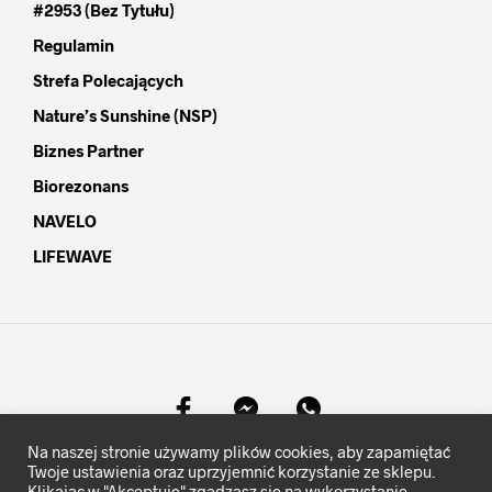
#2953 (bez Tytułu)
Regulamin
Strefa Polecających
Nature’s Sunshine (NSP)
Biznes Partner
Biorezonans
NAVELO
LIFEWAVE
Na naszej stronie używamy plików cookies, aby zapamiętać
©
MocKomfortu.pl
- Wszelkie prawa zastrzeżone.
Twoje ustawienia oraz uprzyjemnić korzystanie ze sklepu.
Klikając w "Akceptuję" zgadzasz się na wykorzystanie