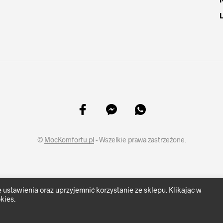
©
MocKomfortu.pl
- Wszelkie prawa zastrzeżone.
ustawienia oraz uprzyjemnić korzystanie ze sklepu. Klikając w
kies.