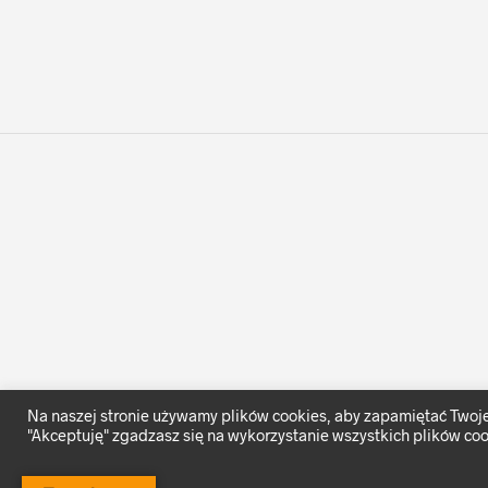
Na naszej stronie używamy plików cookies, aby zapamiętać Twoje 
"Akceptuję" zgadzasz się na wykorzystanie wszystkich plików coo