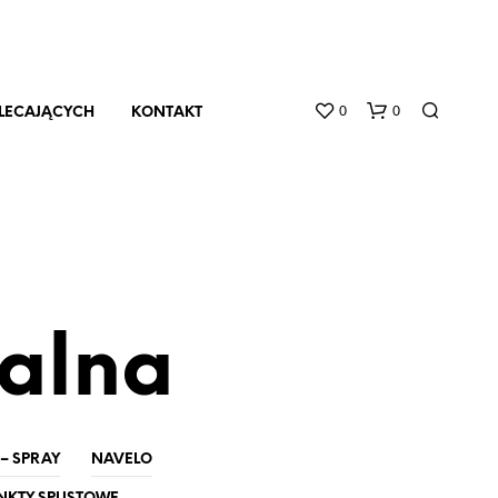
0
0
OLECAJĄCYCH
KONTAKT
alna
B
R
A
K
 – SPRAY
NAVELO
P
R