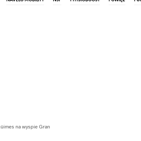
NAVELO MOBILITY
NSP
PHYSIOBOOST
POWIĘŹ
PU
Agüimes na wyspie Gran