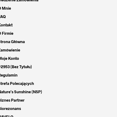
O Mnie
FAQ
Kontakt
O Firmie
Strona Główna
Zamówienie
Moje Konto
#2953 (bez Tytułu)
Regulamin
Strefa Polecających
Nature’s Sunshine (NSP)
Biznes Partner
Biorezonans
NAVELO