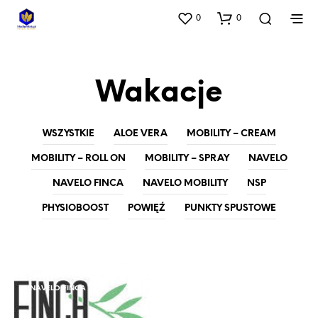
0
0
Wakacje
WSZYSTKIE
ALOE VERA
MOBILITY – CREAM
MOBILITY – ROLL ON
MOBILITY – SPRAY
NAVELO
NAVELO FINCA
NAVELO MOBILITY
NSP
PHYSIOBOOST
POWIĘŹ
PUNKTY SPUSTOWE
NAVELO
NAVELO FINCA