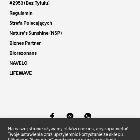
#2953 (bez Tytułu)
Regulamin
Strefa Polecających
Nature’s Sunshine (NSP)
Biznes Partner
Biorezonans
NAVELO
LIFEWAVE
Na naszej stronie używamy plików cookies, aby zapamiętać
©
MocKomfortu.pl
- Wszelkie prawa zastrzeżone.
Twoje ustawienia oraz uprzyjemnić korzystanie ze sklepu.
Klikając w "Akceptuję" zgadzasz się na wykorzystanie