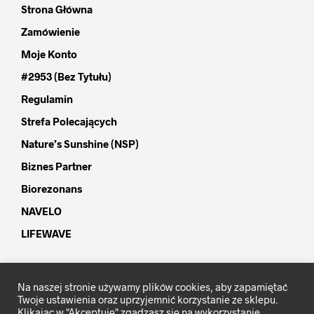
Strona Główna
Zamówienie
Moje Konto
#2953 (bez Tytułu)
Regulamin
Strefa Polecających
Nature’s Sunshine (NSP)
Biznes Partner
Biorezonans
NAVELO
LIFEWAVE
Na naszej stronie używamy plików cookies, aby zapamiętać
Twoje ustawienia oraz uprzyjemnić korzystanie ze sklepu.
Klikając w "Akceptuję" zgadzasz się na wykorzystanie