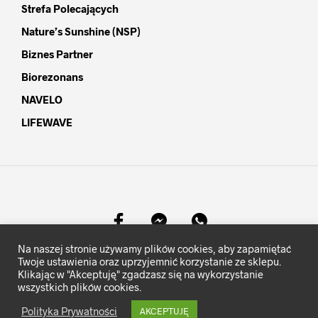
Strefa Polecających
Nature’s Sunshine (NSP)
Biznes Partner
Biorezonans
NAVELO
LIFEWAVE
Na naszej stronie używamy plików cookies, aby zapamiętać
©
MocKomfortu.pl
- Wszelkie prawa zastrzeżone.
Twoje ustawienia oraz uprzyjemnić korzystanie ze sklepu.
Klikając w "Akceptuję" zgadzasz się na wykorzystanie
wszystkich plików cookies.
Polityka Prywatności
AKCEPTUJĘ