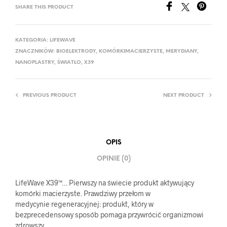
SHARE THIS PRODUCT
KATEGORIA:
LIFEWAVE
ZNACZNIKÓW:
BIOELEKTRODY
,
KOMÓRKIMACIERZYSTE
,
MERYDIANY
,
NANOPLASTRY
,
ŚWIATŁO
,
X39
PREVIOUS PRODUCT
NEXT PRODUCT
OPIS
OPINIE (0)
LifeWave X39™… Pierwszy na świecie produkt aktywujący
komórki macierzyste. Prawdziwy przełom w
medycynie regeneracyjnej: produkt, który w
bezprecedensowy sposób pomaga przywrócić organizmowi
zdrowszy,