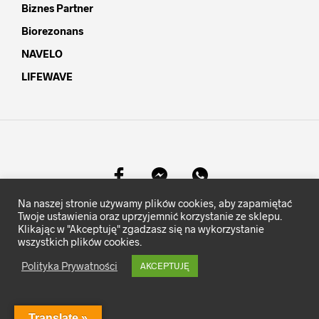
Biznes Partner
Biorezonans
NAVELO
LIFEWAVE
Na naszej stronie używamy plików cookies, aby zapamiętać
©
MocKomfortu.pl
- Wszelkie prawa zastrzeżone.
Twoje ustawienia oraz uprzyjemnić korzystanie ze sklepu.
Klikając w "Akceptuję" zgadzasz się na wykorzystanie
wszystkich plików cookies.
Polityka Prywatności
AKCEPTUJĘ
Translate »