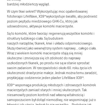
bardziej młodzieńczy wygląd.
W czym tkwi sekret? Wykorzystując moc opatentowanej
fototerapii LifeWave, X39™wykorzystuje światło, aby podnieść
poziom peptydu miedziowego GHK-Cu, który jak
udowodniono, aktywuje komórki macierzyste.
Są to komórki, które tworzą i regenerują wszystkie komórki i
struktury ludzkiego ciała. Są budulcem
naszych narządów, tkanek, krwi i układu odpornościowego.
Służą również jako wewnętrzny system naprawy… całego ciała.
Wraz z wiekiem komórki macierzyste stają się mniej
skuteczne i zmniejsza się ich zdolność do naprawy
uszkodzonych tkanek, po prostu nie są w stanie sprostać
swoim zadaniom. W rzeczywistości około 60. roku życia ich
skuteczność drastycznie maleje. Jednak można temu zaradzić,
przyklejając codziennie jeden plaster LifeWave X39™.
X39™ wspomaga produkcję młodszych i zdrowszych komórek
macierzystych zamiast starych i mniej skutecznych. Tak
niesamowity poziom kontroli nad własną witalnością i
samopoczuciem był dotąd niemożliwy, nie wspominając już o
łatwości ich użycia. Jednak to nie wszystko… Podobnie jak