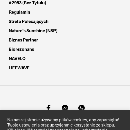
#2953 (bez Tytułu)
Regulamin
Strefa Polecających
Nature’s Sunshine (NSP)
Biznes Partner
Biorezonans
NAVELO
LIFEWAVE
Na naszej stronie używamy plików cookies, aby zapamiętać
©
MocKomfortu.pl
- Wszelkie prawa zastrzeżone.
Twoje ustawienia oraz uprzyjemnić korzystanie ze sklepu.
Klikając w "Akceptuję" zgadzasz się na wykorzystanie