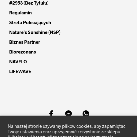
#2953 (bez Tytułu)
Regulamin
Strefa Polecających
Nature’s Sunshine (NSP)
Biznes Partner
Biorezonans
NAVELO
LIFEWAVE
Na naszej stronie używamy plików cookies, aby zapamiętać
©
MocKomfortu.pl
- Wszelkie prawa zastrzeżone.
Twoje ustawienia oraz uprzyjemnić korzystanie ze sklepu.
Klikając w "Akceptuję" zgadzasz się na wykorzystanie