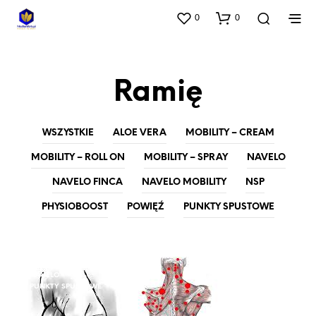
0
0
Ramię
WSZYSTKIE
ALOE VERA
MOBILITY – CREAM
MOBILITY – ROLL ON
MOBILITY – SPRAY
NAVELO
NAVELO FINCA
NAVELO MOBILITY
NSP
PHYSIOBOOST
POWIĘŹ
PUNKTY SPUSTOWE
NAVELO
PUNKTY SPUSTOWE